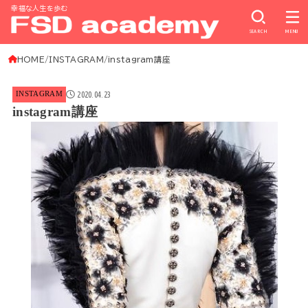
幸福な人生を歩む
SEARCH
MENU
HOME
INSTAGRAM
instagram講座
2020.04.23
INSTAGRAM
instagram講座