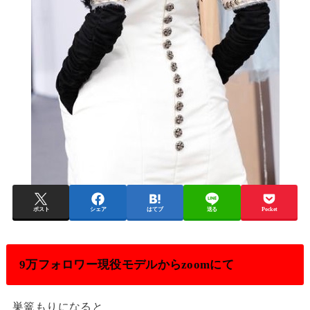
ポスト
シェア
はてブ
送る
Pocket
9万フォロワー現役モデルからzoomにて
巣篭もりになると