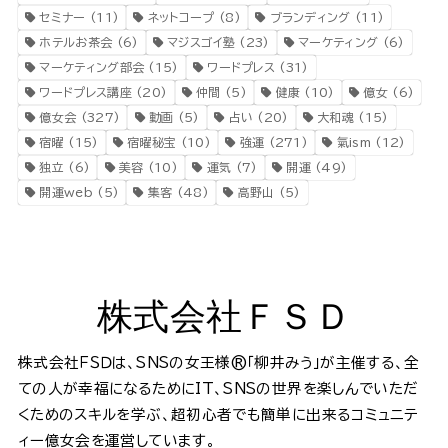
セミナー
(11)
ネットコープ
(8)
ブランディング
(11)
ホテルお茶会
(6)
マジスゴイ塾
(23)
マーケティング
(6)
マーケティング部会
(15)
ワードプレス
(31)
ワードプレス講座
(20)
仲間
(5)
健康
(10)
億女
(6)
億女会
(327)
動画
(5)
占い
(20)
大和魂
(15)
宿曜
(15)
宿曜秘宝
(10)
強運
(271)
氣ism
(12)
独立
(6)
美容
(10)
運気
(7)
開運
(49)
開運web
(5)
集客
(48)
高野山
(5)
株式会社ＦＳＤ
株式会社ＦＳＤは、SNSの女王様®️「柳井みう」が主催する、全
ての人が幸福になるためにIT、SNSの世界を楽しんでいただ
くためのスキルを学ぶ、超初心者でも簡単に出来るコミュニテ
ィー億女会を運営しています。