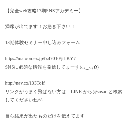
【完全web攻略13期SNSアカデミー】
満席が出てます！お急ぎ下さい！
13期体験セミナー申し込みフォーム
https://maroon-ex.jp/fx47010/jiLKY7
SNSに必須な情報を発信してまーす(◡‿◡ฺ✿)
http://nav.cx/133ToIf
リンクがうまく飛ばない方は LINE から@snsac と検索
してくださいね^^
自ら結果が出たものだけを伝えてます