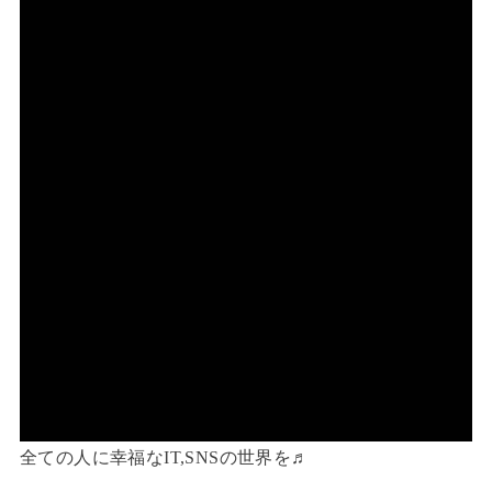
全ての人に幸福なIT,SNSの世界を♬