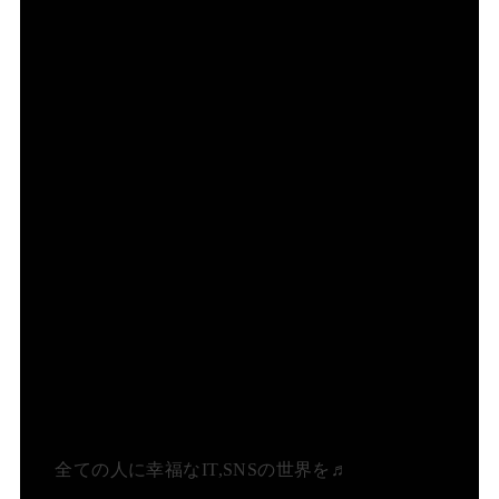
全ての人に幸福なIT,SNSの世界を♬