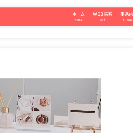
ホーム
WEB集客
事業
home
web
busine
わたしのメディア®️
SNS集客アカデミー
強運の
シニア
SNS
パート