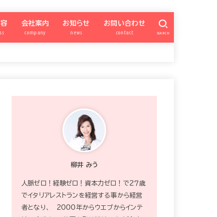
内容
会社案内
お知らせ
お問い合わせ
ss
company
news
contact
SEARCH
億女会
SNSアカデミー
パートナー勉強会
ナー会委員ページ
柳井みう
特商法
プライバシーポリシー
カスタマーハラスメント対策
zoom
ワードプレス超初心者向け
SNS集客アカデミー
QISM
サイト構築
お知らせ
宿曜xSNS
ブランディング
INSTAGRAM
FACEBOOK
ワードプレス
Schedule
プレゼント
okummb
強運の億女会
柳井 みう
人脈ゼロ！経験ゼロ！資本力ゼロ！で２７歳
でイタリアレストランを経営する事から経営
者となり、 2000年からウエブからインテ