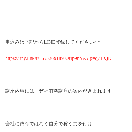
.
.
申込みは下記からLINE登録してください^ ^
https://liny.link/r/1655269189-Qrrp9nYA?lp=q7TXjD
.
講座内容には、弊社有料講座の案内が含まれます
.
会社に依存ではなく自分で稼ぐ力を付け