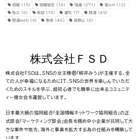
宿曜
(15)
宿曜秘宝
(10)
強運
(271)
氣ism
(12)
独立
(6)
美容
(10)
運気
(7)
開運
(49)
開運web
(5)
集客
(48)
高野山
(5)
株式会社ＦＳＤ
株式会社ＦＳＤは、SNSの女王様®️「柳井みう」が主催する、全
ての人が幸福になるためにIT、SNSの世界を楽しんでいただ
くためのスキルを学ぶ、超初心者でも簡単に出来るコミュニテ
ィー億女会を運営しています。
日本最大級の協同組合「全国情報ネットワーク協同組合」の正
式部会「マーケティング部会」会長を務め中小企業が共同して大
きな案件や地方、海外と事業を拡大する為の仕組みを構築して
います。