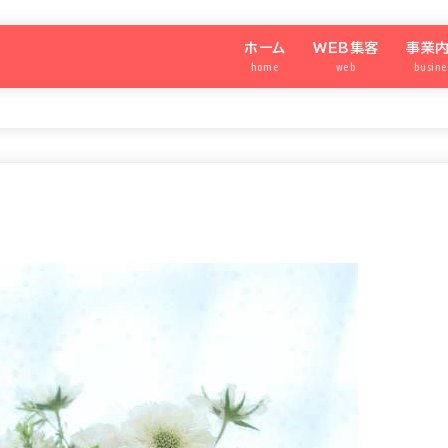
ホーム
WEB集客
事業
home
web
busine
わたしのメディア®️
SNS集客アカデミー
強運の
シニア
SNS
パート