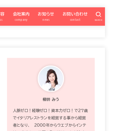
内容
会社案内
お知らせ
お問い合わせ
ss
company
news
contact
SEARCH
億女会
SNSアカデミー
パートナー勉強会
ナー会委員ページ
柳井みう
特商法
プライバシーポリシー
カスタマーハラスメント対策
zoom
ワードプレス超初心者向け
SNS集客アカデミー
QISM
サイト構築
お知らせ
宿曜xSNS
ブランディング
INSTAGRAM
FACEBOOK
ワードプレス
Schedule
プレゼント
okummb
強運の億女会
柳井 みう
人脈ゼロ！経験ゼロ！資本力ゼロ！で２７歳
でイタリアレストランを経営する事から経営
者となり、 2000年からウエブからインテ