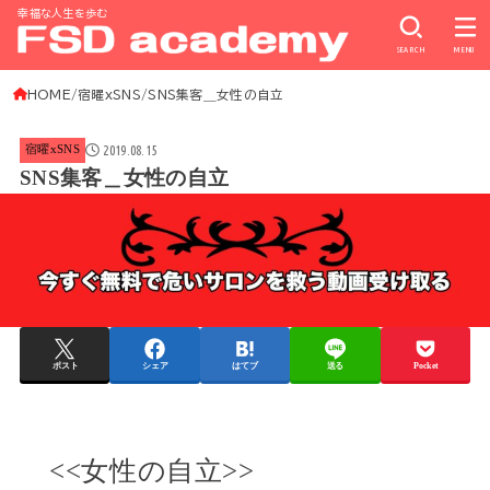
幸福な人生を歩む
SEARCH
MENU
HOME
宿曜xSNS
SNS集客＿女性の自立
2019.08.15
宿曜xSNS
SNS集客＿女性の自立
ポスト
シェア
はてブ
送る
Pocket
<<女性の自立>>