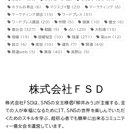
ホテルお茶会
(6)
マジスゴイ塾
(23)
マーケティング
(6)
マーケティング部会
(15)
ワードプレス
(31)
ワードプレス講座
(20)
仲間
(5)
健康
(10)
億女
(6)
億女会
(327)
動画
(5)
占い
(20)
大和魂
(15)
宿曜
(15)
宿曜秘宝
(10)
強運
(271)
氣ism
(12)
独立
(6)
美容
(10)
運気
(7)
開運
(49)
開運web
(5)
集客
(48)
高野山
(5)
株式会社ＦＳＤ
株式会社ＦＳＤは、SNSの女王様®️「柳井みう」が主催する、全
ての人が幸福になるためにIT、SNSの世界を楽しんでいただ
くためのスキルを学ぶ、超初心者でも簡単に出来るコミュニテ
ィー億女会を運営しています。