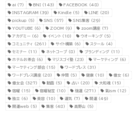
ai
(7)
BNI
(143)
FACEBOOK
(48)
INSTAGRAM
(39)
Kindle
(5)
LINE
(20)
pickup
(5)
SNS
(57)
SNS集客
(29)
YOUTUBE
(6)
ZOOM
(9)
zoom講座
(7)
アカデミー
(6)
イベント
(10)
ウオーキング
(5)
コミュニティ
(261)
サイト構築
(6)
スクール
(4)
セミナー
(11)
ネットコープ
(8)
ブランディング
(11)
ホテルお茶会
(6)
マジスゴイ塾
(23)
マーケティング
(6)
マーケティング部会
(15)
ワードプレス
(31)
ワードプレス講座
(20)
仲間
(5)
健康
(10)
億女
(6)
億女会
(327)
動画
(5)
占い
(20)
大和魂
(15)
宿曜
(15)
宿曜秘宝
(10)
強運
(271)
氣ism
(12)
独立
(6)
美容
(10)
運気
(7)
開運
(49)
開運web
(5)
集客
(48)
高野山
(5)