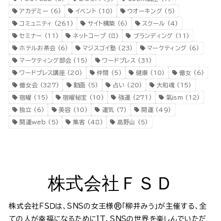
アカデミー
(6)
イベント
(10)
ウオーキング
(5)
コミュニティ
(261)
サイト構築
(6)
スクール
(4)
セミナー
(11)
ネットコープ
(8)
ブランディング
(11)
ホテルお茶会
(6)
マジスゴイ塾
(23)
マーケティング
(6)
マーケティング部会
(15)
ワードプレス
(31)
ワードプレス講座
(20)
仲間
(5)
健康
(10)
億女
(6)
億女会
(327)
動画
(5)
占い
(20)
大和魂
(15)
宿曜
(15)
宿曜秘宝
(10)
強運
(271)
氣ism
(12)
独立
(6)
美容
(10)
運気
(7)
開運
(49)
開運web
(5)
集客
(48)
高野山
(5)
株式会社ＦＳＤ
株式会社ＦＳＤは、SNSの女王様®️「柳井みう」が主催する、全
ての人が幸福になるためにIT、SNSの世界を楽しんでいただ