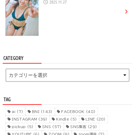
2025.11.27
CATEGORY
TAG
ai
(7)
BNI
(143)
FACEBOOK
(48)
INSTAGRAM
(39)
Kindle
(5)
LINE
(20)
pickup
(5)
SNS
(57)
SNS集客
(29)
YOUTUBE
(6)
ZOOM
(9)
zoom講座
(7)