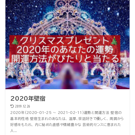
2020年壁宿
2019.12.26
2020年(2020-01-25 〜 2021-02-11)運勢と開運方法 壁宿の
基本的性格 壁宿生まれのあなたは、 温厚、世話好きで優しく、 周囲から
好感をもたれ、 内に秘めた直感や情緒豊かな 芸術的センスに恵まれた
人...