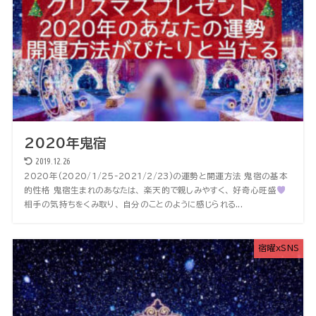
2020年鬼宿
2019.12.26
2020年(2020/1/25-2021/2/23)の運勢と開運方法 鬼宿の基本
的性格 鬼宿生まれのあなたは、 楽天的で親しみやすく、 好奇心旺盛
相手の気持ちをくみ取り、 自分のことのように感じられる...
宿曜xSNS