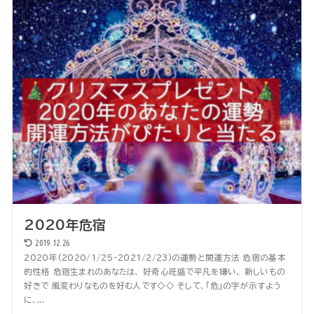
2020年危宿
2019.12.26
2020年(2020/1/25-2021/2/23)の運勢と開運方法 危宿の基本
的性格 危宿生まれのあなたは、 好奇心旺盛で平凡を嫌い、 新しいもの
好きで 風変わりなものを好む人です◇◇ そして、「危」の字が示すよう
に、...