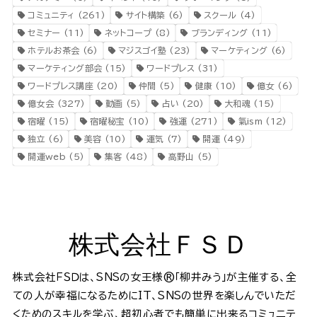
コミュニティ
(261)
サイト構築
(6)
スクール
(4)
セミナー
(11)
ネットコープ
(8)
ブランディング
(11)
ホテルお茶会
(6)
マジスゴイ塾
(23)
マーケティング
(6)
マーケティング部会
(15)
ワードプレス
(31)
ワードプレス講座
(20)
仲間
(5)
健康
(10)
億女
(6)
億女会
(327)
動画
(5)
占い
(20)
大和魂
(15)
宿曜
(15)
宿曜秘宝
(10)
強運
(271)
氣ism
(12)
独立
(6)
美容
(10)
運気
(7)
開運
(49)
開運web
(5)
集客
(48)
高野山
(5)
株式会社ＦＳＤ
株式会社ＦＳＤは、SNSの女王様®️「柳井みう」が主催する、全
ての人が幸福になるためにIT、SNSの世界を楽しんでいただ
くためのスキルを学ぶ、超初心者でも簡単に出来るコミュニテ