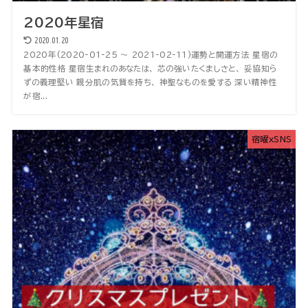
2020年星宿
2020.01.20
2020年(2020-01-25 〜 2021-02-11)運勢と開運方法 星宿の
基本的性格 星宿生まれのあなたは、 芯の強いたくましさと、 妥協知ら
ずの義理堅い 親分肌の気質を持ち、 神聖なものを愛する 深い精神性
が宿...
宿曜xSNS