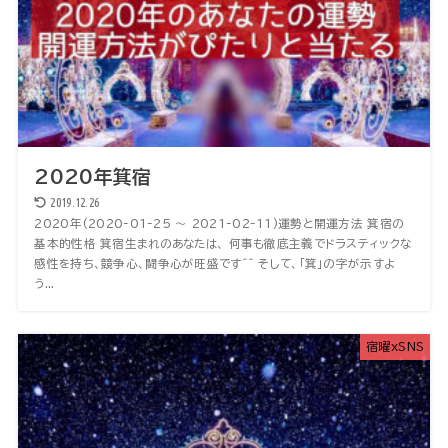
2020年箕宿
2019.12.26
2020年(2020-01-25 〜 2021-02-11)運勢と開運方法 箕宿の
基本的性格 箕宿生まれのあなたは、 何事も徹底主義でドラスティックな
感性を持ち、競争心、闘争心が旺盛です^^ そして、「箕」の字が示すよ
う...
宿曜xSNS