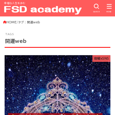
幸福な人生を歩む
SEARCH
MENU
HOME
タグ : 開運web
開運web
宿曜xSNS