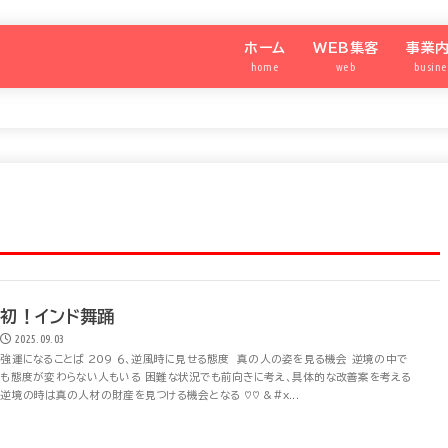
ホーム
WEB集客
事業
home
web
busine
わたしのメディア®️
SNS集客アカデミー
強運の
シニア
SNS
パート
初！インド舞踊
2025.09.03
強運になることば 209 ６、逆風時に見せる態度 真の人の姿を見る機会 逆境の中で
も態度が変わらない人もいる 困難な状況でも前向きに考え、具体的な改善案を考える
逆境の時は真の人材の財産を見つける機会となる ♡♡ &#x...