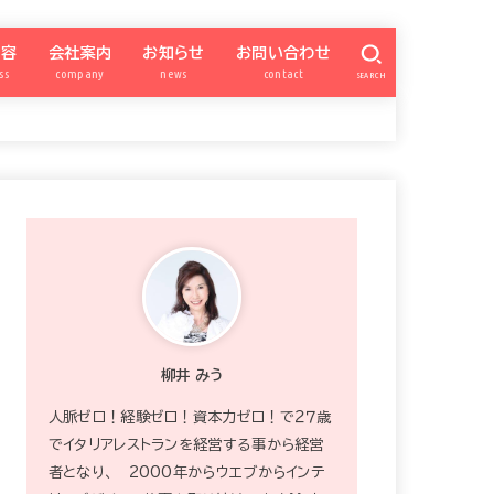
内容
会社案内
お知らせ
お問い合わせ
ss
company
news
contact
SEARCH
億女会
SNSアカデミー
パートナー勉強会
ナー会委員ページ
柳井みう
特商法
プライバシーポリシー
カスタマーハラスメント対策
zoom
ワードプレス超初心者向け
SNS集客アカデミー
QISM
サイト構築
お知らせ
宿曜xSNS
ブランディング
INSTAGRAM
FACEBOOK
ワードプレス
Schedule
プレゼント
okummb
強運の億女会
柳井 みう
人脈ゼロ！経験ゼロ！資本力ゼロ！で２７歳
でイタリアレストランを経営する事から経営
者となり、 2000年からウエブからインテ