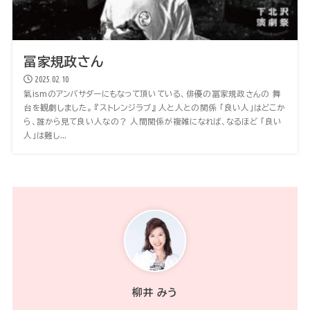
冨家規政さん
2025.02.10
氣ismのアンバサダーにもなって頂いている、俳優の冨家規政さんの 舞
台を観劇しました。 『ストレンジラブ』 人と人との関係 「良い人」はどこか
ら、誰から見て良い人なの？ 人間関係が複雑になれば、なるほど 「良い
人」は難し...
柳井 みう