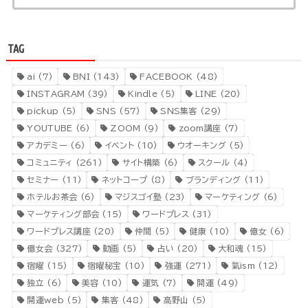
TAG
ai
(7)
BNI
(143)
FACEBOOK
(48)
INSTAGRAM
(39)
Kindle
(5)
LINE
(20)
pickup
(5)
SNS
(57)
SNS集客
(29)
YOUTUBE
(6)
ZOOM
(9)
zoom講座
(7)
アカデミー
(6)
イベント
(10)
ウオーキング
(5)
コミュニティ
(261)
サイト構築
(6)
スクール
(4)
セミナー
(11)
ネットコープ
(8)
ブランディング
(11)
ホテルお茶会
(6)
マジスゴイ塾
(23)
マーケティング
(6)
マーケティング部会
(15)
ワードプレス
(31)
ワードプレス講座
(20)
仲間
(5)
健康
(10)
億女
(6)
億女会
(327)
動画
(5)
占い
(20)
大和魂
(15)
宿曜
(15)
宿曜秘宝
(10)
強運
(271)
氣ism
(12)
独立
(6)
美容
(10)
運気
(7)
開運
(49)
開運web
(5)
集客
(48)
高野山
(5)