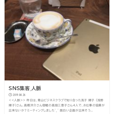
SNS集客_人脈
2019.04.26
<<人脈>> 昨日は、青山ビジネスクラブで知り合った浅子 陽子 (浅野
陽子)さん、高橋洋介さん宿曜の高畑三恵子さん4人で、お仕事の協業が
出来ないか？ミーティングしました^_^ 面白い企画が出来そう...