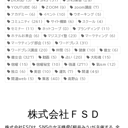
YOUTUBE
(6)
ZOOM
(9)
zoom講座
(7)
アカデミー
(6)
イベント
(10)
ウオーキング
(5)
コミュニティ
(261)
サイト構築
(6)
スクール
(4)
セミナー
(11)
ネットコープ
(8)
ブランディング
(11)
ホテルお茶会
(6)
マジスゴイ塾
(23)
マーケティング
(6)
マーケティング部会
(15)
ワードプレス
(31)
ワードプレス講座
(20)
仲間
(5)
健康
(10)
億女
(6)
億女会
(327)
動画
(5)
占い
(20)
大和魂
(15)
宿曜
(15)
宿曜秘宝
(10)
強運
(271)
氣ism
(12)
独立
(6)
美容
(10)
運気
(7)
開運
(49)
開運web
(5)
集客
(48)
高野山
(5)
株式会社ＦＳＤ
株式会社ＦＳＤは、SNSの女王様®️「柳井みう」が主催する、全