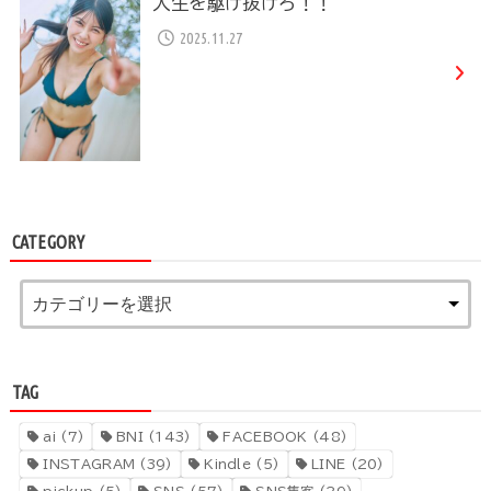
人生を駆け抜けろ！！
2025.11.27
CATEGORY
TAG
ai
(7)
BNI
(143)
FACEBOOK
(48)
INSTAGRAM
(39)
Kindle
(5)
LINE
(20)
pickup
(5)
SNS
(57)
SNS集客
(29)