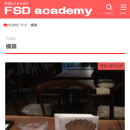
幸福な人生を歩む
SEARCH
MENU
HOME
タグ : 構築
構築
ブランディング