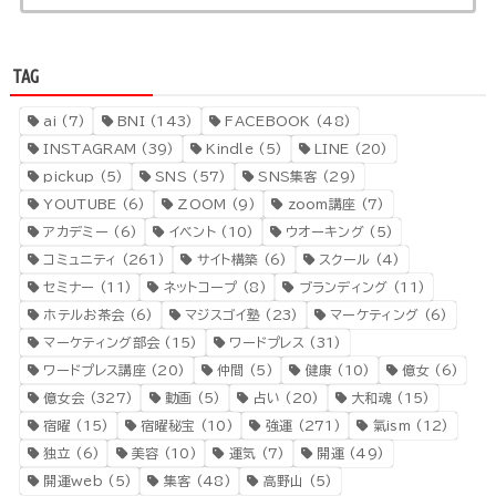
TAG
ai
(7)
BNI
(143)
FACEBOOK
(48)
INSTAGRAM
(39)
Kindle
(5)
LINE
(20)
pickup
(5)
SNS
(57)
SNS集客
(29)
YOUTUBE
(6)
ZOOM
(9)
zoom講座
(7)
アカデミー
(6)
イベント
(10)
ウオーキング
(5)
コミュニティ
(261)
サイト構築
(6)
スクール
(4)
セミナー
(11)
ネットコープ
(8)
ブランディング
(11)
ホテルお茶会
(6)
マジスゴイ塾
(23)
マーケティング
(6)
マーケティング部会
(15)
ワードプレス
(31)
ワードプレス講座
(20)
仲間
(5)
健康
(10)
億女
(6)
億女会
(327)
動画
(5)
占い
(20)
大和魂
(15)
宿曜
(15)
宿曜秘宝
(10)
強運
(271)
氣ism
(12)
独立
(6)
美容
(10)
運気
(7)
開運
(49)
開運web
(5)
集客
(48)
高野山
(5)