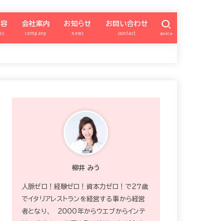
内容
会社案内
お知らせ
お問い合わせ
ss
company
news
contact
SEARCH
億女会
SNSアカデミー
パートナー勉強会
ナー会委員ページ
柳井みう
特商法
プライバシーポリシー
カスタマーハラスメント対策
zoom
ワードプレス超初心者向け
SNS集客アカデミー
QISM
サイト構築
お知らせ
宿曜xSNS
ブランディング
INSTAGRAM
FACEBOOK
ワードプレス
Schedule
プレゼント
okummb
強運の億女会
柳井 みう
人脈ゼロ！経験ゼロ！資本力ゼロ！で２７歳
でイタリアレストランを経営する事から経営
者となり、 2000年からウエブからインテ