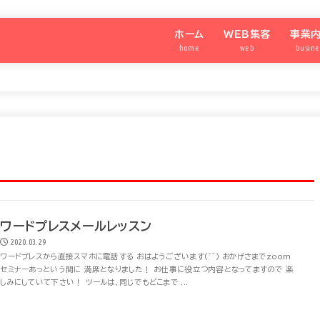
ホーム
WEB集客
事業
home
web
busine
わたしのメディア®️
SNS集客アカデミー
強運の
シニア
SNS
パート
ワードプレスメールレッスン
2020.03.29
ワードプレスから直接スマホに電話する おはようございます(^^) おかげさまでzoom
セミナーあっという間に 満席となりました！ お仕事に役立つ内容となってますので 楽
しみにしていて下さい！ ツールは、同じでもどこまで ...