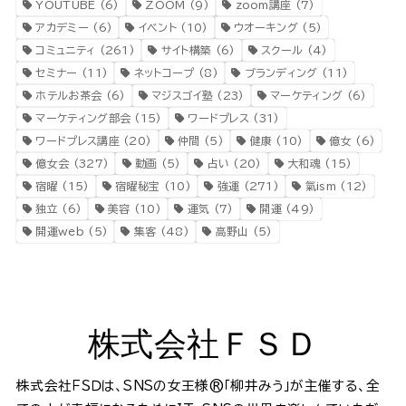
YOUTUBE
(6)
ZOOM
(9)
zoom講座
(7)
アカデミー
(6)
イベント
(10)
ウオーキング
(5)
コミュニティ
(261)
サイト構築
(6)
スクール
(4)
セミナー
(11)
ネットコープ
(8)
ブランディング
(11)
ホテルお茶会
(6)
マジスゴイ塾
(23)
マーケティング
(6)
マーケティング部会
(15)
ワードプレス
(31)
ワードプレス講座
(20)
仲間
(5)
健康
(10)
億女
(6)
億女会
(327)
動画
(5)
占い
(20)
大和魂
(15)
宿曜
(15)
宿曜秘宝
(10)
強運
(271)
氣ism
(12)
独立
(6)
美容
(10)
運気
(7)
開運
(49)
開運web
(5)
集客
(48)
高野山
(5)
株式会社ＦＳＤ
株式会社ＦＳＤは、SNSの女王様®️「柳井みう」が主催する、全