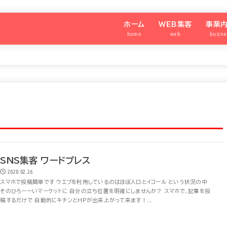
ホーム
WEB集客
事業
home
web
busine
わたしのメディア®️
SNS集客アカデミー
強運の
シニア
SNS
パート
SNS集客 ワードプレス
2020.02.26
スマホで投稿簡単です ウエブを利用しているのはほぼ人口とイコール という状況の中
そのひろーーいマーケットに 自分の立ち位置を明確にしませんか？ スマホで、記事を投
稿するだけで 自動的にキチンとHPが出来上がって来ます！...