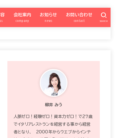
内容
会社案内
お知らせ
お問い合わせ
ss
company
news
contact
SEARCH
億女会
SNSアカデミー
パートナー勉強会
ナー会委員ページ
柳井みう
特商法
プライバシーポリシー
カスタマーハラスメント対策
zoom
ワードプレス超初心者向け
SNS集客アカデミー
QISM
サイト構築
お知らせ
宿曜xSNS
ブランディング
INSTAGRAM
FACEBOOK
ワードプレス
Schedule
プレゼント
okummb
強運の億女会
柳井 みう
人脈ゼロ！経験ゼロ！資本力ゼロ！で２７歳
でイタリアレストランを経営する事から経営
者となり、 2000年からウエブからインテ