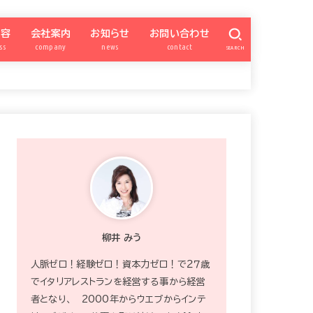
内容
会社案内
お知らせ
お問い合わせ
ss
company
news
contact
SEARCH
億女会
SNSアカデミー
パートナー勉強会
ナー会委員ページ
柳井みう
特商法
プライバシーポリシー
カスタマーハラスメント対策
zoom
ワードプレス超初心者向け
SNS集客アカデミー
QISM
サイト構築
お知らせ
宿曜xSNS
ブランディング
INSTAGRAM
FACEBOOK
ワードプレス
Schedule
プレゼント
okummb
強運の億女会
柳井 みう
人脈ゼロ！経験ゼロ！資本力ゼロ！で２７歳
でイタリアレストランを経営する事から経営
者となり、 2000年からウエブからインテ