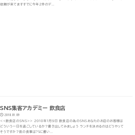
依頼が来てますすでに今年2件のデ...
SNS集客アカデミー 飲食店
2018.01.09
<<飲食店のSNS>> 2018年1月9日 飲食店の為のSNSあなたのお店のお客様は
どういう一日を過ごしているか？書き出してみましょう ランチを決めるのはどうやって
そうですか？夜の食事は?⅕に書い...