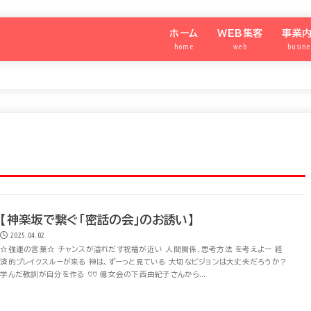
ホーム
WEB集客
事業
home
web
busine
わたしのメディア®️
SNS集客アカデミー
強運の
シニア
SNS
パート
【神楽坂で繋ぐ「密話の会」のお誘い】
2025.04.02
☆強運の言葉☆ チャンスが溢れだす祝福が近い 人間関係、思考方法 を考えよー 経
済的プレイクスルーが来る 神は、ずーっと見ている 大切なビジョンは大丈夫だろうか？
学んだ教訓が自分を作る ♡♡ 億女会の下西由紀子さんから...