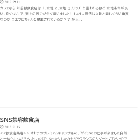
2019.09.11
カフェなら 以前は飲食店は １、立地 ２、立地 ３、リッチ と言われるほど 立地条件が良
い、良くない で、売上の苦労が全く違いました！ しかし、現代は立地と同じくらい重要
なのが ウエブにちゃんと掲載されているか？？ が大...
SNS集客飲食店
2018.01.15
<<飲食店集客>> オトナのプレミアムキャンプ場のデザインのお仕事が来ました自然
と一体化しながらも おしゃれで、ゆったりしたカナダやフランスのリゾート これもHPで