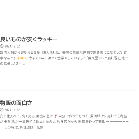
良いものが安くラッキー
2024.12.02
舘内大輔からお知らせを受け取りました。 豪農の素敵な建物で無農薬にこだわった 食
事なんです
今まで8年に渡って営業をしていました「繭久里カフェ」は、現在地で
の営業は12月...
物販の面白さ
2024.11.22
安く仕入れて、高く売る 商売の基本
自分で作ったものを、原価以上に売れたら利益
が出る 私が一番最初に独立したのは 飲食店だから 料理を作って売る ーーーーーーー
ー この時は、料理原価+光熱...