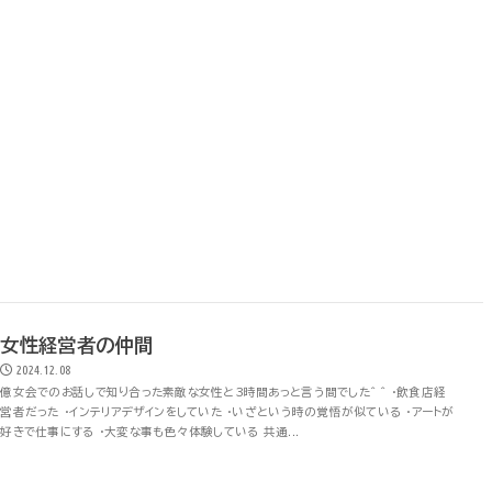
女性経営者の仲間
2024.12.08
億女会でのお話しで知り合った素敵な女性と3時間あっと言う間でした^ ^ ・飲食店経
営者だった ・インテリアデザインをしていた ・いざという時の覚悟が似ている ・アートが
好きで仕事にする ・大変な事も色々体験している 共通...