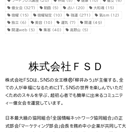
ワードプレス講座
(20)
仲間
(5)
健康
(10)
億女
(6)
億女会
(327)
動画
(5)
占い
(20)
大和魂
(15)
宿曜
(15)
宿曜秘宝
(10)
強運
(271)
氣ism
(12)
独立
(6)
美容
(10)
運気
(7)
開運
(49)
開運web
(5)
集客
(48)
高野山
(5)
株式会社ＦＳＤ
株式会社ＦＳＤは、SNSの女王様®️「柳井みう」が主催する、全
ての人が幸福になるためにIT、SNSの世界を楽しんでいただ
くためのスキルを学ぶ、超初心者でも簡単に出来るコミュニテ
ィー億女会を運営しています。
日本最大級の協同組合「全国情報ネットワーク協同組合」の正
式部会「マーケティング部会」会長を務め中小企業が共同して大