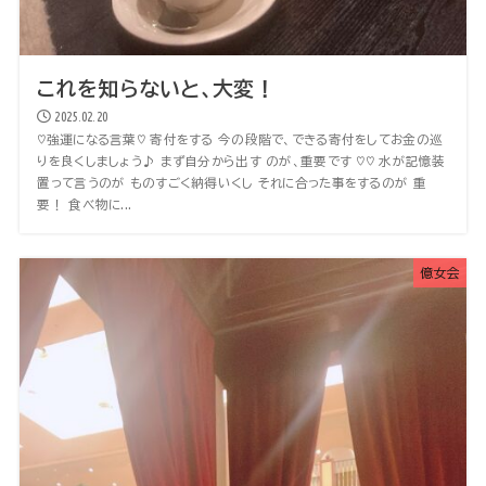
これを知らないと、大変！
2025.02.20
♡強運になる言葉♡ 寄付をする 今の段階で、できる寄付をしてお金の巡
りを良くしましょう♪ まず自分から出す のが、重要です ♡♡ 水が記憶装
置って言うのが ものすごく納得いくし それに合った事をするのが 重
要！ 食べ物に...
億女会