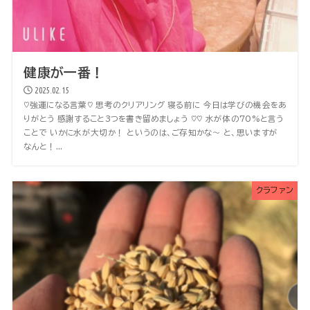
健康が一番！
2025.02.15
♡強運になる言葉♡ 思考のクリアリング 寝る前に 今日は学びの機会をあ
りがとう 感謝すること3つを書き留めましょう ♡♡ 水が体の70%と言う
ことで いかに水が大切か！ というのは、ご存知かな〜 と、思いますが
なんと！...
クラファン