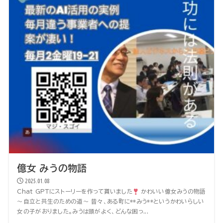
億女 みうの物語
2025.01.08
Chat GPTにストーリーを作って貰いました
かわいい億女みうの物語
～自立と共生のための道～ 昔々、ある町に**みう**というかわいらしい
女の子がおりました。みうは頭がよく、どんな困っ...