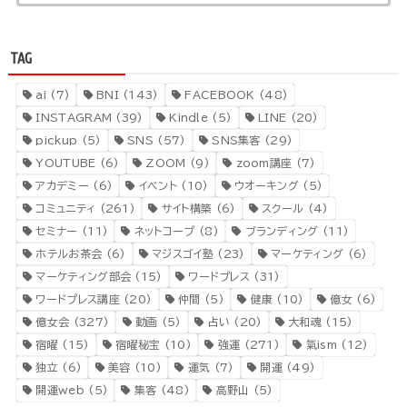
TAG
ai
(7)
BNI
(143)
FACEBOOK
(48)
INSTAGRAM
(39)
Kindle
(5)
LINE
(20)
pickup
(5)
SNS
(57)
SNS集客
(29)
YOUTUBE
(6)
ZOOM
(9)
zoom講座
(7)
アカデミー
(6)
イベント
(10)
ウオーキング
(5)
コミュニティ
(261)
サイト構築
(6)
スクール
(4)
セミナー
(11)
ネットコープ
(8)
ブランディング
(11)
ホテルお茶会
(6)
マジスゴイ塾
(23)
マーケティング
(6)
マーケティング部会
(15)
ワードプレス
(31)
ワードプレス講座
(20)
仲間
(5)
健康
(10)
億女
(6)
億女会
(327)
動画
(5)
占い
(20)
大和魂
(15)
宿曜
(15)
宿曜秘宝
(10)
強運
(271)
氣ism
(12)
独立
(6)
美容
(10)
運気
(7)
開運
(49)
開運web
(5)
集客
(48)
高野山
(5)