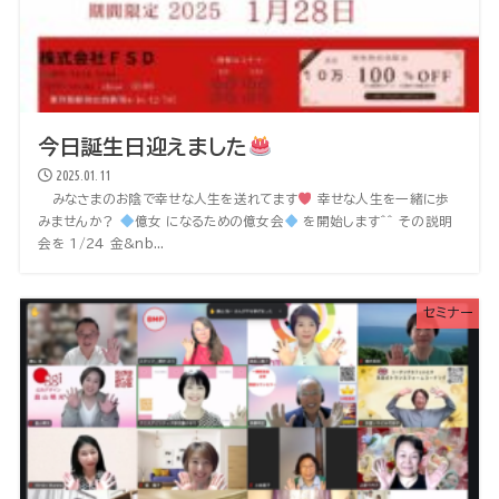
今日誕生日迎えました
2025.01.11
みなさまのお陰で幸せな人生を送れてます
幸せな人生を一緒に歩
みませんか？
億女 になるための億女会
を開始します^^ その説明
会を 1/24 金&nb...
セミナー