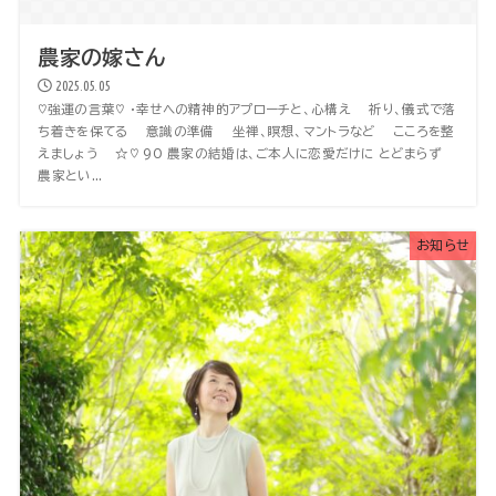
農家の嫁さん
2025.05.05
♡強運の言葉♡ ・幸せへの精神的アプローチと、心構え 祈り、儀式で落
ち着きを保てる 意識の準備 坐禅、瞑想、マントラなど こころを整
えましょう ☆♡ 90 農家の結婚は、ご本人に恋愛だけに とどまらず
農家とい...
お知らせ