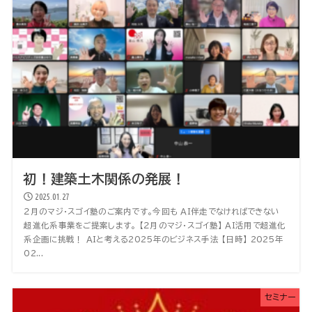
初！建築土木関係の発展！
2025.01.27
２月のマジ・スゴイ塾のご案内です。今回も ＡＩ伴走でなければできない
超進化系事業をご提案します。 【２月のマジ・スゴイ塾】 ＡＩ活用で超進化
系企画に挑戦！ ＡＩと考える2025年のビジネス手法 【日時】 2025年
02...
セミナー