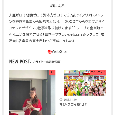
柳井 みう
人脈ゼロ！経験ゼロ！資本力ゼロ！で２７歳でイタリアレストラ
ンを経営する事から経営者となり、 2000年からウエブからイ
ンテリアデザインの仕事を取り続けてます^^ ウエブで全自動で
売り上げを爆発させる「世界一やさしいueb,snsみうクラブ」を
運営し各業界の完全自動化が完成しました♬
NEW POST
AI
コミュニティ
2025.11.30
マジ・スゴイ塾12月