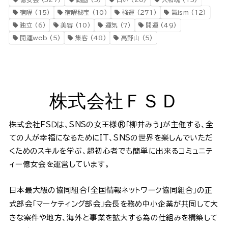
宿曜
(15)
宿曜秘宝
(10)
強運
(271)
氣ism
(12)
独立
(6)
美容
(10)
運気
(7)
開運
(49)
開運web
(5)
集客
(48)
高野山
(5)
株式会社ＦＳＤ
株式会社ＦＳＤは、SNSの女王様®️「柳井みう」が主催する、全
ての人が幸福になるためにIT、SNSの世界を楽しんでいただ
くためのスキルを学ぶ、超初心者でも簡単に出来るコミュニテ
ィー億女会を運営しています。
日本最大級の協同組合「全国情報ネットワーク協同組合」の正
式部会「マーケティング部会」会長を務め中小企業が共同して大
きな案件や地方、海外と事業を拡大する為の仕組みを構築して