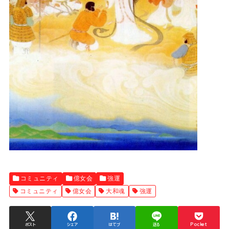
コミュニティ
億女会
強運
コミュニティ
億女会
大和魂
強運
ポスト
シェア
はてブ
送る
Pocket