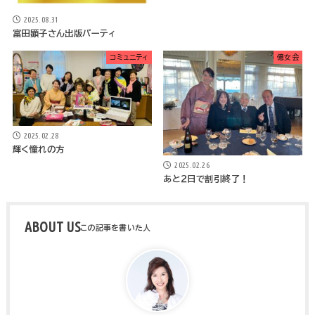
2025.08.31
富田顕子さん出版パーティ
コミュニティ
億女会
2025.02.28
輝く憧れの方
2025.02.26
あと２日で割引終了！
ABOUT US