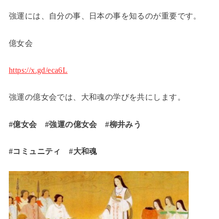
強運には、自分の事、日本の事を知るのが重要です。
億女会
https://x.gd/eca6L
強運の億女会では、大和魂の学びを共にします。
#億女会 #強運の億女会 #柳井みう
#コミュニティ
#大和魂