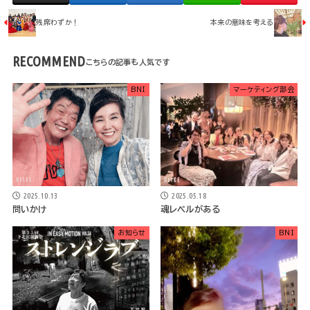
残席わずか！
本来の意味を考える
RECOMMEND
BNI
マーケティング部会
2025.10.13
2025.05.18
問いかけ
魂レベルがある
お知らせ
BNI