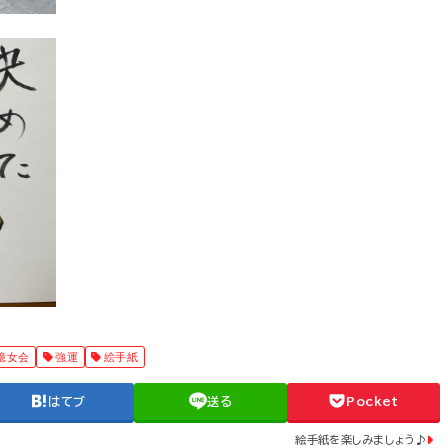
億女会
強運
絵手紙
はてブ
送る
Pocket
絵手紙を楽しみましょう♪