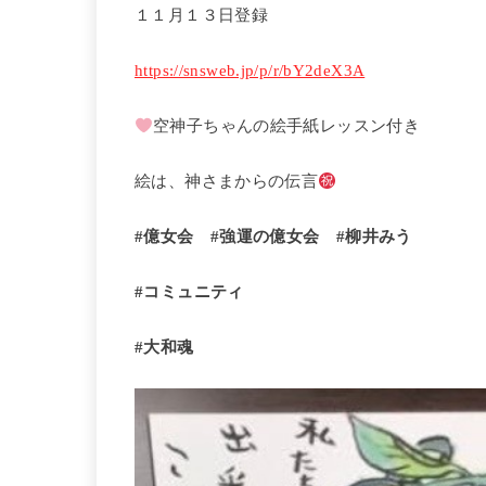
１１月１３日登録
https://snsweb.jp/p/r/bY2deX3A
空神子ちゃんの絵手紙レッスン付き
絵は、神さまからの伝言
#億女会 #強運の億女会 #柳井みう
#コミュニティ
#大和魂