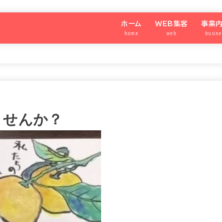
ホーム
WEB集客
事業
home
web
busine
わたしのメディア®️
SNS集客アカデミー
強運の
シニア
SNS
パート
ませんか？