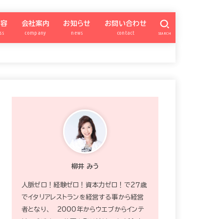
内容
会社案内
お知らせ
お問い合わせ
ss
company
news
contact
SEARCH
億女会
SNSアカデミー
パートナー勉強会
ナー会委員ページ
柳井みう
特商法
プライバシーポリシー
カスタマーハラスメント対策
zoom
ワードプレス超初心者向け
SNS集客アカデミー
QISM
サイト構築
お知らせ
宿曜xSNS
ブランディング
INSTAGRAM
FACEBOOK
ワードプレス
Schedule
プレゼント
okummb
強運の億女会
柳井 みう
人脈ゼロ！経験ゼロ！資本力ゼロ！で２７歳
でイタリアレストランを経営する事から経営
者となり、 2000年からウエブからインテ