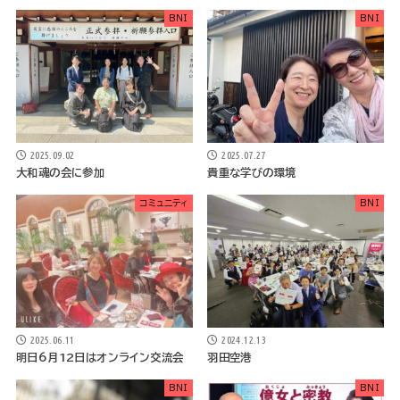
BNI
BNI
2025.09.02
2025.07.27
大和魂の会に参加
貴重な学びの環境
コミュニティ
BNI
2025.06.11
2024.12.13
明日6月12日はオンライン交流会
羽田空港
BNI
BNI