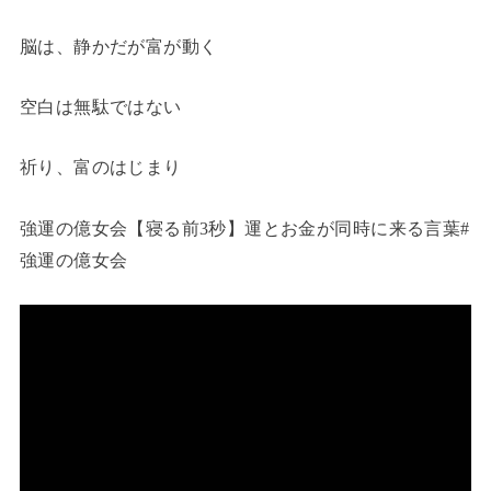
脳は、静かだが富が動く
空白は無駄ではない
祈り、富のはじまり
強運の億女会【寝る前3秒】運とお金が同時に来る言葉#
強運の億女会