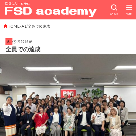
幸福な人生を歩む
SEARCH
MENU
HOME
AI
全員での達成
2025.08.06
AI
全員での達成