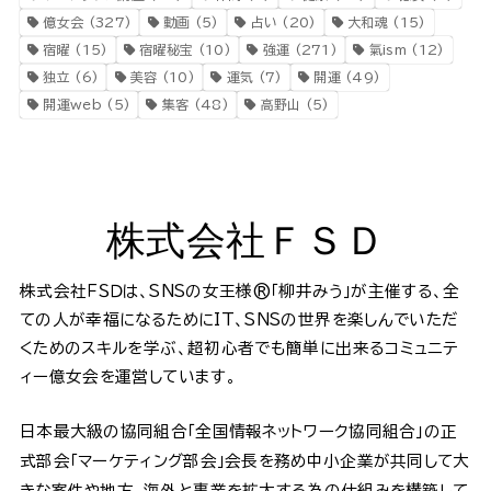
億女会
(327)
動画
(5)
占い
(20)
大和魂
(15)
宿曜
(15)
宿曜秘宝
(10)
強運
(271)
氣ism
(12)
独立
(6)
美容
(10)
運気
(7)
開運
(49)
開運web
(5)
集客
(48)
高野山
(5)
株式会社ＦＳＤ
株式会社ＦＳＤは、SNSの女王様®️「柳井みう」が主催する、全
ての人が幸福になるためにIT、SNSの世界を楽しんでいただ
くためのスキルを学ぶ、超初心者でも簡単に出来るコミュニテ
ィー億女会を運営しています。
日本最大級の協同組合「全国情報ネットワーク協同組合」の正
式部会「マーケティング部会」会長を務め中小企業が共同して大
きな案件や地方、海外と事業を拡大する為の仕組みを構築して