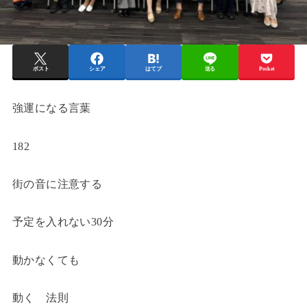
ポスト
シェア
はてブ
送る
Pocket
強運になる言葉
182
街の音に注意する
予定を入れない30分
動かなくても
動く 法則