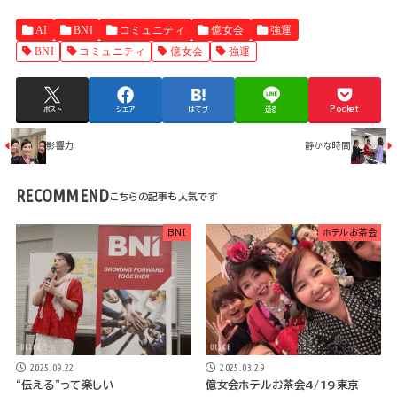
AI
BNI
コミュニティ
億女会
強運
BNI
コミュニティ
億女会
強運
ポスト
シェア
はてブ
送る
Pocket
影響力
静かな時間
RECOMMEND
BNI
ホテルお茶会
2025.09.22
2025.03.29
“伝える”って楽しい
億女会ホテルお茶会4/19東京