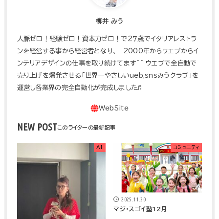
柳井 みう
人脈ゼロ！経験ゼロ！資本力ゼロ！で２７歳でイタリアレストラ
ンを経営する事から経営者となり、 2000年からウエブからイ
ンテリアデザインの仕事を取り続けてます^^ ウエブで全自動で
売り上げを爆発させる「世界一やさしいueb,snsみうクラブ」を
運営し各業界の完全自動化が完成しました♬
NEW POST
AI
コミュニティ
2025.11.30
マジ・スゴイ塾12月