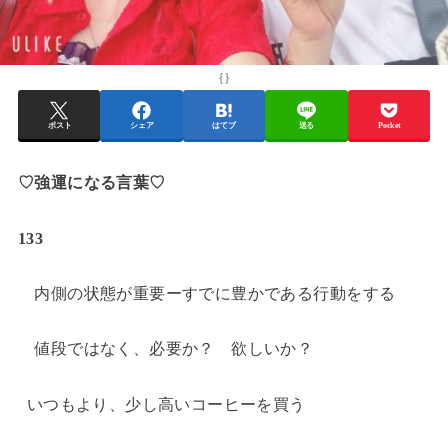
{}
ポスト
シェア
はてブ
送る
Pocket
♡強運になる言葉♡
133
内側の状態が重要ーすでに豊かである行動をする
値段ではなく、必要か？ 欲しいか？
いつもより、少し高いコーヒーを買う