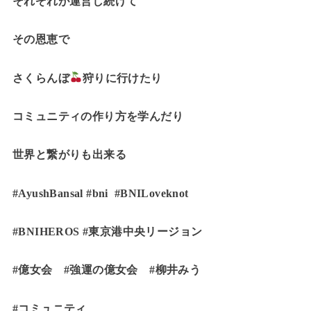
それぞれが運営し続けて
その恩恵で
さくらんぼ
狩りに行けたり
コミュニティの作り方を学んだり
世界と繋がりも出来る
#AyushBansal #bni #BNILoveknot
#BNIHEROS #東京港中央リージョン
#億女会 #強運の億女会 #柳井みう
#コミュニティ