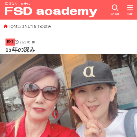
幸福な人生を歩む
SEARCH
MENU
HOME
BNI
15年の深み
2025.06.18
BNI
15年の深み