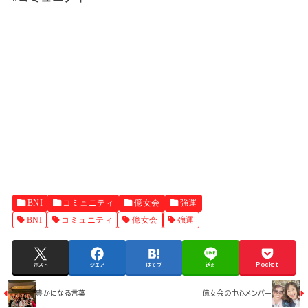
BNI
コミュニティ
億女会
強運
BNI
コミュニティ
億女会
強運
ポスト
シェア
はてブ
送る
Pocket
豊かになる言葉
億女会の中心メンバー