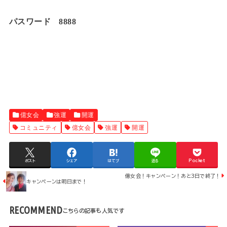
パスワード 8888
億女会
強運
開運
コミュニティ
億女会
強運
開運
ポスト
シェア
はてブ
送る
Pocket
億女会！キャンペーン！あと3日で終了！
キャンペーンは明日まで！
RECOMMEND