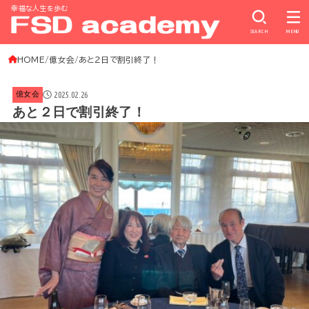
幸福な人生を歩む
SEARCH
MENU
HOME
億女会
あと２日で割引終了！
2025.02.26
億女会
あと２日で割引終了！