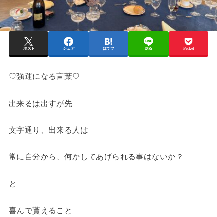
ポスト
シェア
はてブ
送る
Pocket
♡強運になる言葉♡
出来るは出すが先
文字通り、出来る人は
常に自分から、何かしてあげられる事はないか？
と
喜んで貰えること