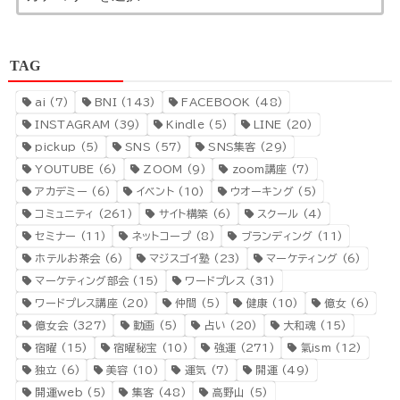
TAG
ai
(7)
BNI
(143)
FACEBOOK
(48)
INSTAGRAM
(39)
Kindle
(5)
LINE
(20)
pickup
(5)
SNS
(57)
SNS集客
(29)
YOUTUBE
(6)
ZOOM
(9)
zoom講座
(7)
アカデミー
(6)
イベント
(10)
ウオーキング
(5)
コミュニティ
(261)
サイト構築
(6)
スクール
(4)
セミナー
(11)
ネットコープ
(8)
ブランディング
(11)
ホテルお茶会
(6)
マジスゴイ塾
(23)
マーケティング
(6)
マーケティング部会
(15)
ワードプレス
(31)
ワードプレス講座
(20)
仲間
(5)
健康
(10)
億女
(6)
億女会
(327)
動画
(5)
占い
(20)
大和魂
(15)
宿曜
(15)
宿曜秘宝
(10)
強運
(271)
氣ism
(12)
独立
(6)
美容
(10)
運気
(7)
開運
(49)
開運web
(5)
集客
(48)
高野山
(5)